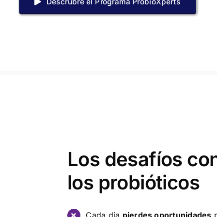
Descrubre el Programa ProbioXperts
Los desafíos co
los probióticos
Cada día
pierdes oportunidades
p