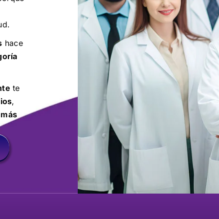
ud.
s
hace
goría
nte
te
ios
,
a más