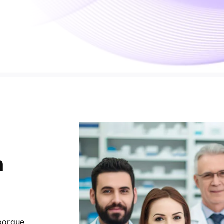
n
orque