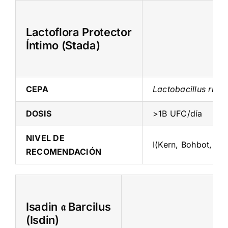
Skip
to
Lactoflora Protector
content
Íntimo (Stada)
CEPA
Lactobacillus rha
DOSIS
>1B UFC/día
NIVEL DE
I(Kern, Bohbot, an
RECOMENDACIÓN
Isadin 𝔞 Barcilus
(Isdin)