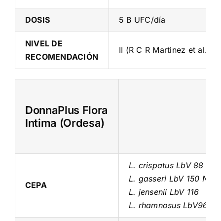
DOSIS
5 B UFC/día
NIVEL DE
II (R C R Martinez et al. 2
RECOMENDACIÓN
DonnaPlus Flora
Intima (Ordesa)
L. crispatus LbV 88
L. gasseri LbV 150 N
CEPA
L. jensenii LbV 116
L. rhamnosus LbV96