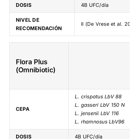
DOSIS
4B UFC/día
NIVEL DE
II (De Vrese et al. 2019)
RECOMENDACIÓN
Flora Plus
(Omnibiotic)
L. crispatus LbV 88
L. gasseri LbV 150 N
CEPA
L. jensenii LbV 116
L. rhamnosus LbV96
DOSIS
4B UFC/día