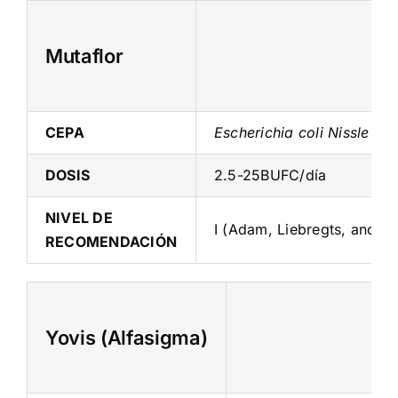
Skip
to
Mutaflor
content
CEPA
Escherichia coli Nissle 191
DOSIS
2.5-25BUFC/día
NIVEL DE
I (Adam, Liebregts, and Ho
RECOMENDACIÓN
Yovis (Alfasigma)