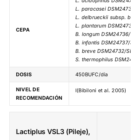
L. acidophilus DSM24735
L. paracasei DSM24733/S
L. delbrueckii subsp. bu
L. plantarum DSM24730/
CEPA
B. longum DSM24736/SD5
B. infantis DSM24737/SD5
B. breve DSM24732/SD52
S. thermophilus DSM2473
DOSIS
450BUFC/día
NIVEL DE
I(Bibiloni et al. 2005)
RECOMENDACIÓN
Lactiplus VSL3 (Pileje),