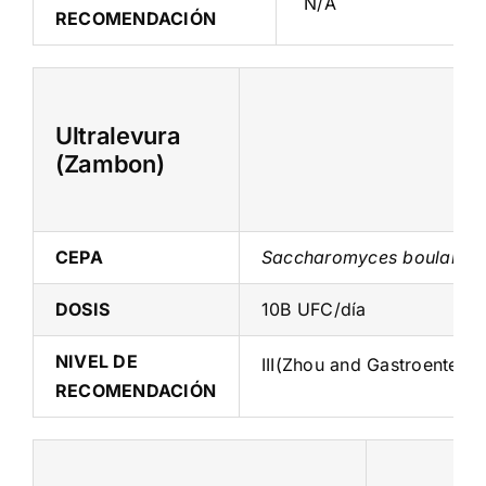
N/A
RECOMENDACIÓN
Ultralevura
(Zambon)
CEPA
Saccharomyces boulardii
DOSIS
10B UFC/día
NIVEL DE
III(Zhou and Gastroentero
RECOMENDACIÓN