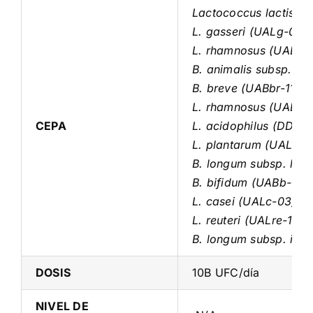
Lactococcus lactis (U
L. gasseri (UALg-05),
L. rhamnosus (UALr-0
B. animalis subsp. lac
B. breve (UABbr-11), 
L. rhamnosus (UALr-1
CEPA
L. acidophilus (DDS©-
L. plantarum (UALp-0
B. longum subsp. lon
B. bifidum (UABb-10)
L. casei (UALc-03)
L. reuteri (UALre-16)
B. longum subsp. infa
DOSIS
10B UFC/día
NIVEL DE