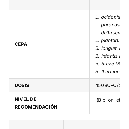
L. acidophilu
L. paracasei 
L. delbruecki
L. plantarum
CEPA
B. longum DS
B. infantis D
B. breve DSM
S. thermophil
DOSIS
450BUFC/día
NIVEL DE
I(Bibiloni et al
RECOMENDACIÓN