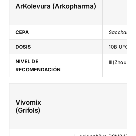
ArKolevura (Arkopharma)
CEPA
Saccharomy
DOSIS
10B UFC/dí
NIVEL DE
III(Zhou an
RECOMENDACIÓN
Vivomix
(Grifols)